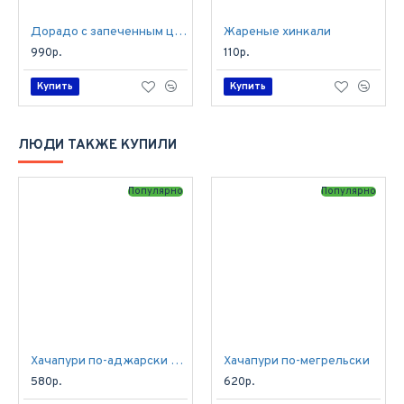
Дорадо с запеченным цукини
Жареные хинкали
990р.
110р.
Купить
Купить
ЛЮДИ ТАКЖЕ КУПИЛИ
Популярно
Популярно
Хачапури по-аджарски с курицей и грибами
Хачапури по-мегрельски
580р.
620р.