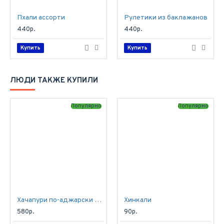
Пхали ассорти
Рулетики из баклажанов
440р.
440р.
Купить
Купить
ЛЮДИ ТАКЖЕ КУПИЛИ
Популярно
Популярно
Хачапури по-аджарски с курицей и грибами
Хинкали
580р.
90р.