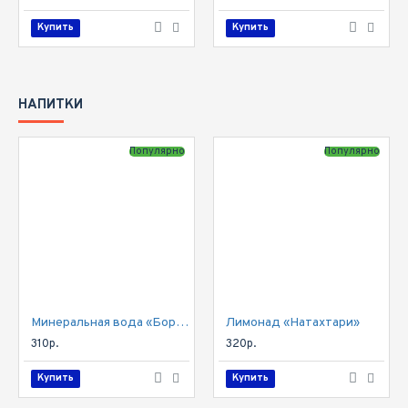
Купить
Купить
НАПИТКИ
Популярно
Популярно
Минеральная вода «Боржоми»
Лимонад «Натахтари»
310р.
320р.
Купить
Купить